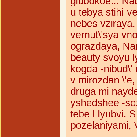
glubokoe... Na
u tebya stihi-v
nebes vziraya,
vernut\'sya vno
ograzdaya, Nam
beauty svoyu l
kogda -nibud\'
v mirozdan \'e,
druga mi nayde
yshedshee -soz
tebe I lyubvi. 
pozelaniyami, V