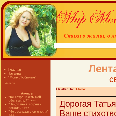
Стихи о жизни, о л
Лент
Главная
Татьяна
с
"Моим Любимым"
Анонсы:
От
ellar
На
:
"Маме"
Анонсы
"Так сохрани и ты мой
облик милый"
>>>
Дорогая Татья
"Найди меня, согрей и
пожалей"
>>>
Ваше стихотв
"Им рассказать как я жила"
>>>