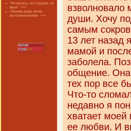
"Ни мучась, ни страдая, ни
взволновало 
виня"
>>>
«Моему дому, моим
воспоминаниям»
>>>
души. Хочу по
самым сокров
13 лет назад 
мамой и после
заболела. По
общение. Она
тех пор все б
Что-то сломал
недавно я пон
хватает моей 
ее любви. И в