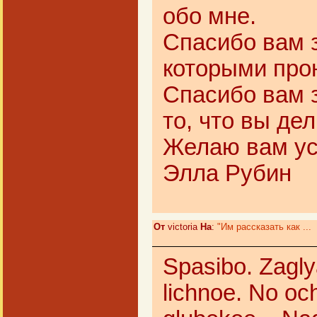
обо мне.
Спасибо вам з
которыми прон
Спасибо вам з
то, что вы де
Желаю вам ус
Элла Рубин
От
victoria
На
:
"Им рассказать как ...
Spasibo. Zagly
lichnoe. No och